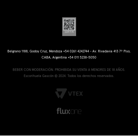
Belgrano 1188, Godoy Cruz, Mendoza +54 0261 4242744 - Av. Rivadavia 413 7º Piso,
CABA, Argentina +54 011 5238-5050
BEBER CON MODERACIÓN. PROHIBIDA SU VENTA A MENORES DE 18 AÑOS.
Escorihuela Gascón © 2024. Todos los derechos reservados.