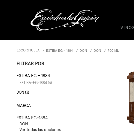
VINO
ESCORIHUELA
ESTIBA EG - 1884
DON
DON
750 ML
FILTRAR POR
ESTIBA EG - 1884
ESTIBA-EG-1884 (3)
DON (3)
MARCA
ESTIBA EG-1884
DON
Ver todas las opciones