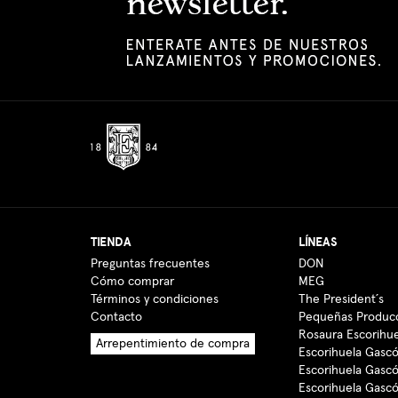
TIENDA
LÍNEAS
Preguntas frecuentes
DON
Cómo comprar
MEG
Términos y condiciones
The President´s
Contacto
Pequeñas Produc
Rosaura Escorihu
Arrepentimiento de compra
Escorihuela Gascó
Escorihuela Gasc
Escorihuela Gasc