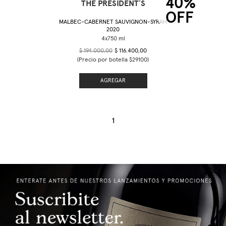
40%
THE PRESIDENT´S
OFF
MALBEC-CABERNET SAUVIGNON-SYRAH
2020
$ 194.000,00
$ 116.400,00
(Precio por botella $29100)
AGREGAR
1