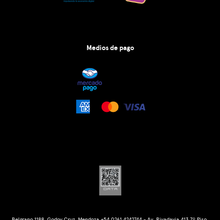
Medios de pago
Belgrano 1188, Godoy Cruz, Mendoza +54 0261 4242744 - Av. Rivadavia 413 7º Piso,