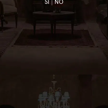
SI
NO
SCORIHUELA GASCÓN
ESCORIHUELA GASC
MALBEC
CABERNET FRANC
2022
2023
$ 84.000,00
$ 50.400,00
$ 84.000,00
$ 50.400,00
(Precio por botella $8400)
(Precio por botella $8400)
AGREGAR
AGREGAR
RECOMENDADOS DEL MES