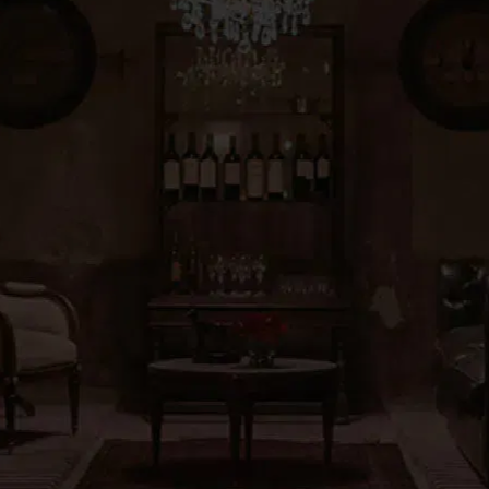
40%
OFF
SCORIHUELA GASCÓN
ROSAURA ESCORIHU
GRAN RESERVA
GASCÓN
MALBEC
MALBEC
2022
2024
$ 135.000,00
$ 81.000,00
$ 186.000,00
$ 111.600,00
(Precio por botella $13500)
(Precio por botella $18600
AGREGAR
AGREGAR