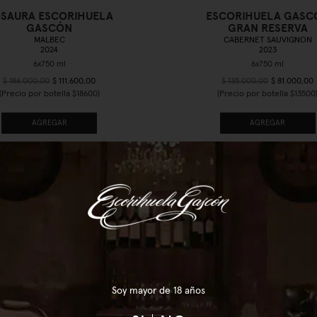
SAURA ESCORIHUELA
ESCORIHUELA GASC
GASCÓN
GRAN RESERVA
MALBEC
CABERNET SAUVIGNON
2024
2023
$ 186.000,00
$ 111.600,00
$ 135.000,00
$ 81.000,00
(Precio por botella $18600)
(Precio por botella $13500
AGREGAR
AGREGAR
40%
OFF
Soy mayor de 18 años