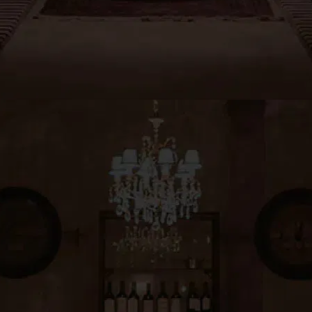
ENVÍOS GRATIS A CABA Y GBA EN COMPRAS SUPERIORES A $46.000.
Al ingresar a este sitio confirmo que soy mayor de 18 años
ESTIBA EG-1884
CON