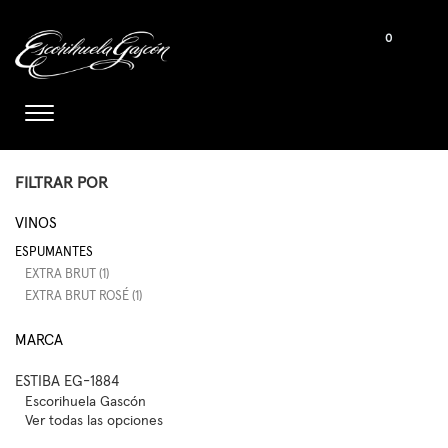
0
FILTRAR POR
VINOS
ESPUMANTES
EXTRA BRUT (1)
EXTRA BRUT ROSÉ (1)
MARCA
ESTIBA EG-1884
Escorihuela Gascón
Ver todas las opciones