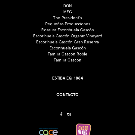
DON
MEG
The President´s
Pequeñas Producciones
Rosaura Escorihuela Gascón
Escorihuela Gascón Organic Vineyard
Escorihuela Gascón Gran Reserva
Escorihuela Gascón
Familia Gascón Roble
Familia Gascón
ESTIBA EG-1884
CONTACTO