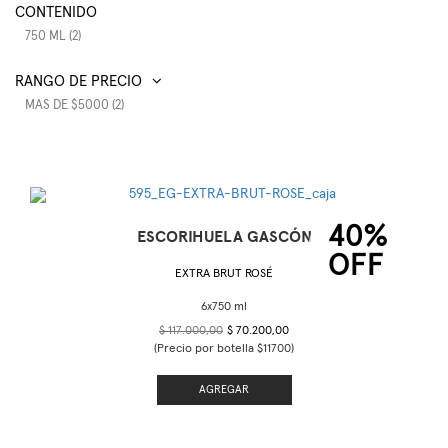
CONTENIDO
750 ML (2)
RANGO DE PRECIO
MAS DE $5000 (2)
40%
ESCORIHUELA GASCÓN
OFF
EXTRA BRUT ROSÉ
$ 117.000,00
$ 70.200,00
(Precio por botella $11700)
AGREGAR