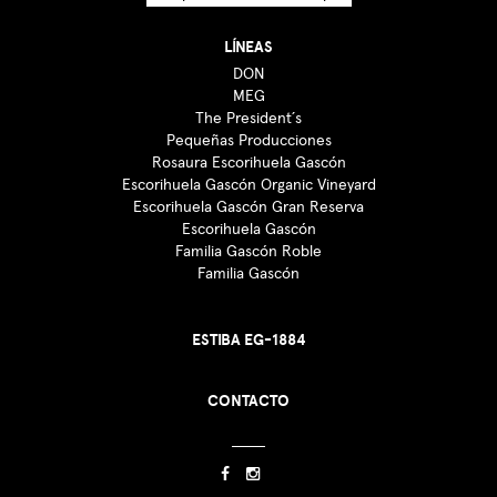
LÍNEAS
DON
MEG
The President´s
Pequeñas Producciones
Rosaura Escorihuela Gascón
Escorihuela Gascón Organic Vineyard
Escorihuela Gascón Gran Reserva
Escorihuela Gascón
Familia Gascón Roble
Familia Gascón
ESTIBA EG-1884
CONTACTO