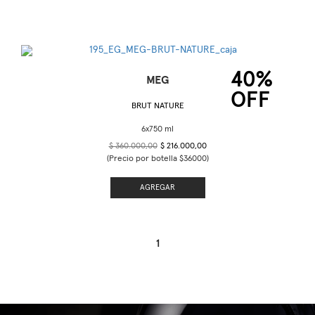
40%
MEG
OFF
BRUT NATURE
$ 360.000,00
$ 216.000,00
(Precio por botella $36000)
AGREGAR
1