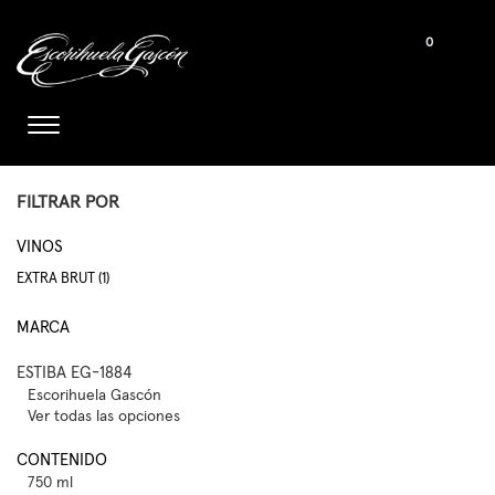
0
FILTRAR POR
VINOS
EXTRA BRUT (1)
MARCA
ESTIBA EG-1884
Escorihuela Gascón
Ver todas las opciones
CONTENIDO
750 ml