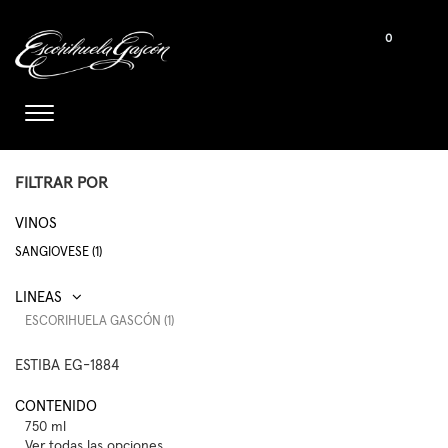
0
FILTRAR POR
VINOS
SANGIOVESE (1)
ESCORIHUELA GASCÓN (1)
ESTIBA EG-1884
CONTENIDO
750 ml
Ver todas las opciones