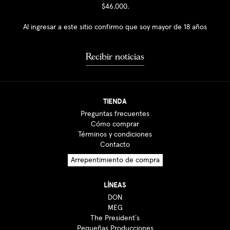
$46.000.
Al ingresar a este sitio confirmo que soy mayor de 18 años
Recibir noticias
TIENDA
Preguntas frecuentes
Cómo comprar
Términos y condiciones
Contacto
Arrepentimiento de compra
LÍNEAS
DON
MEG
The President´s
Pequeñas Producciones