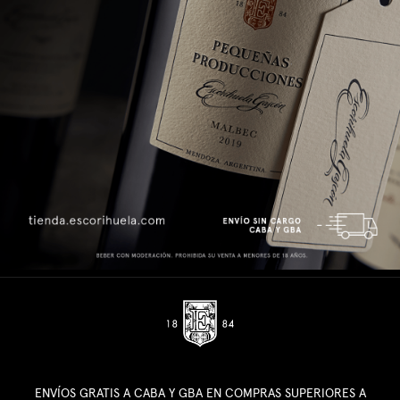
ENVÍOS GRATIS A CABA Y GBA EN COMPRAS SUPERIORES A