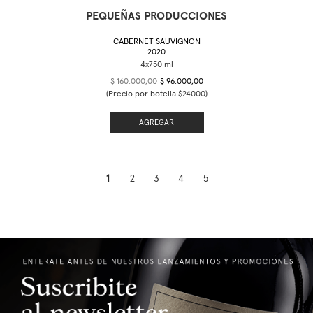
PEQUEÑAS PRODUCCIONES
CABERNET SAUVIGNON
2020
$ 160.000,00
$ 96.000,00
(Precio por botella $24000)
AGREGAR
1
2
3
4
5