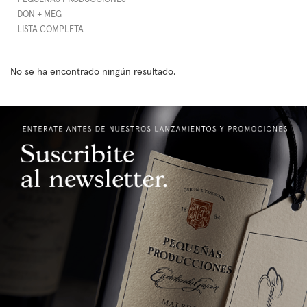
DON + MEG
LISTA COMPLETA
No se ha encontrado ningún resultado.