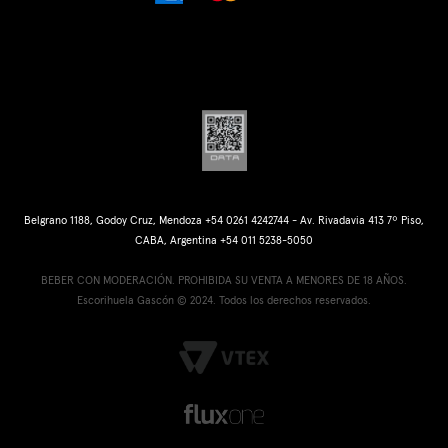
Belgrano 1188, Godoy Cruz, Mendoza +54 0261 4242744 - Av. Rivadavia 413 7º Piso,
CABA, Argentina +54 011 5238-5050
BEBER CON MODERACIÓN. PROHIBIDA SU VENTA A MENORES DE 18 AÑOS.
Escorihuela Gascón © 2024. Todos los derechos reservados.