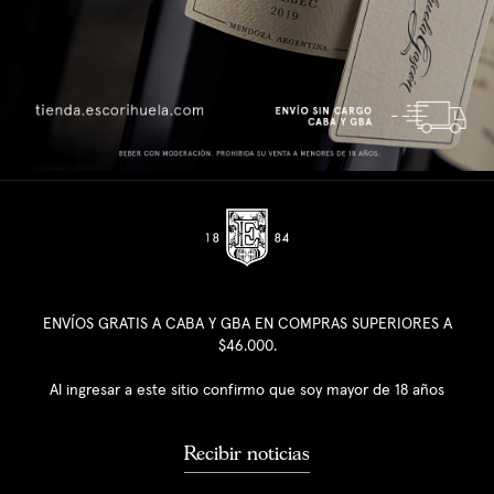
ENVÍOS GRATIS A CABA Y GBA EN COMPRAS SUPERIORES A
$46.000.
Al ingresar a este sitio confirmo que soy mayor de 18 años
Recibir noticias