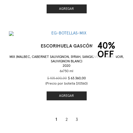
AGREGAR
40%
ESCORIHUELA GASCÓN
OFF
MIX (MALBEC, CABERNET SAUVIGNON, SYRAH, SANGIOVESE, PINOT NOIR,
SAUVIGNON BLANC)
2020
$ 105.600,00
$ 63.360,00
(Precio por botella $10560)
AGREGAR
1
2
3