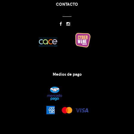
CONTACTO
Medios de pago