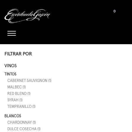
0
FILTRAR POR
VINOS
TINTOS
CABERNET SAUVIGNON (1)
MALBEC (1)
RED BLEND (1)
SYRAH (1)
TEMPRANILLO (1)
BLANCOS
CHARDONNAY (1)
DULCE COSECHA (1)