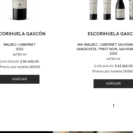
CORIHUELA GASCÓN
ESCORIHUELA GAS
MALBEC-CABERNET
MIX (MALBEC, CABERNET SAUVIGNO
2023
SANGIOVESE, PINOT NOIR, SAUVIG
2020
$ 84.000,00
$ 50.400,00
$ 105.600,00
$ 63.360,00
(Precio por botella $8400)
(Precio por botella $10560
AGREGAR
AGREGAR
1