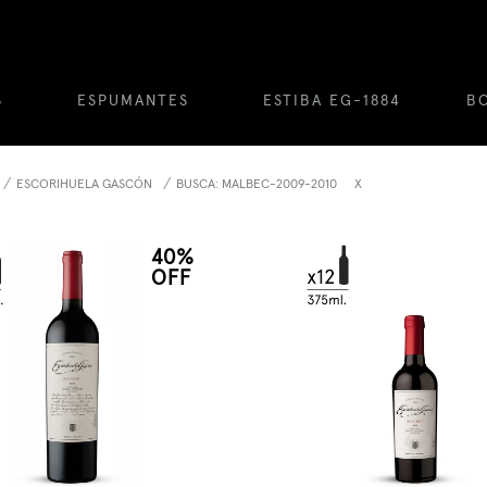
S
ESPUMANTES
ESTIBA EG-1884
B
ESCORIHUELA GASCÓN
BUSCA: MALBEC-2009-2010
X
40%
OFF