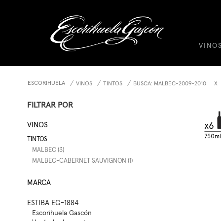
VINO
ESCORIHUELA
VINOS
TINTOS
BUSCA: MALBEC-2009-2010
X
FILTRAR POR
VINOS
TINTOS
MALBEC (3)
MALBEC-CABERNET SAUVIGNON (1)
MARCA
ESTIBA EG-1884
Escorihuela Gascón