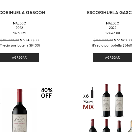
CORIHUELA GASCÓN
ESCORIHUELA GAS
MALBEC
MALBEC
2022
2022
$ 84.000,00
$ 50.400,00
$ 109.200,00
$ 65.520,00
(Precio por botella $8400)
(Precio por botella $5460
AGREGAR
AGREGAR
40%
OFF